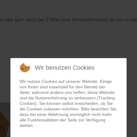
t oder gern auch per E-Mail (und Kontaktformular) an uns richte
Wir benutzen Cookies
Wir nutzen Cookies auf unserer Website. Einige
von ihnen sind essenziell für den Betrieb der
Seite, während andere uns helfen, diese Website
und die Nutzererfahrung zu verbessern (Tracking
Cookies). Sie können selbst entscheiden, ob Sie
die Cookies zulassen möchten. Bitte beachten Sie,
dass bei einer Ablehnung womöglich nicht mehr
alle Funktionalitäten der Seite zur Verfügung
stehen.